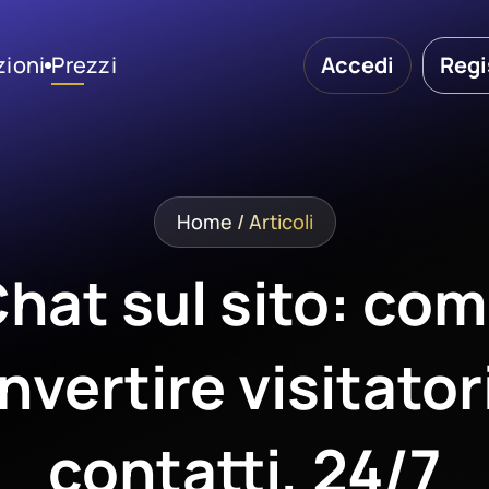
zioni
Prezzi
Accedi
Regi
Home
/
Articoli
hat sul sito: co
nvertire visitatori
contatti, 24/7