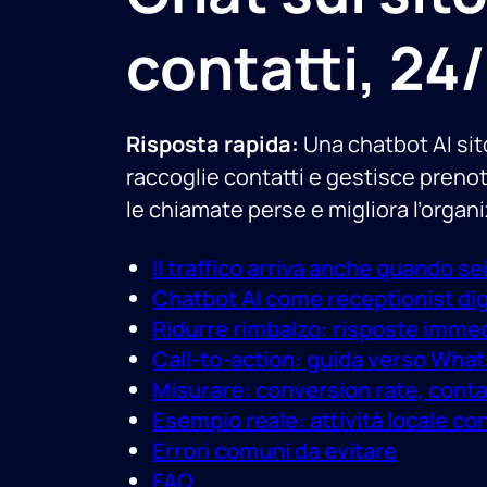
contatti, 24
Risposta rapida:
Una chatbot AI sito
raccoglie contatti e gestisce prenota
le chiamate perse e migliora l’organiz
Il traffico arriva anche quando s
Chatbot AI come receptionist dig
Ridurre rimbalzo: risposte immed
Call-to-action: guida verso Wha
Misurare: conversion rate, conta
Esempio reale: attività locale co
Errori comuni da evitare
FAQ