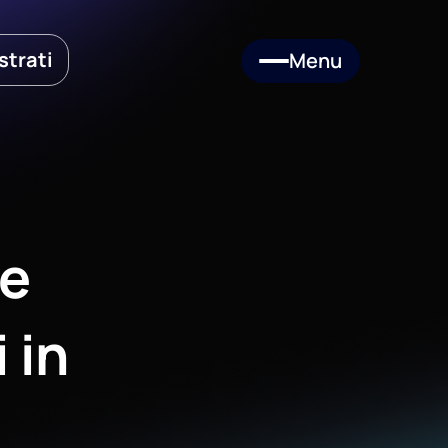
strati
Menu
me
 in