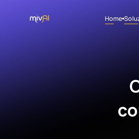
Home
Solu
C
co