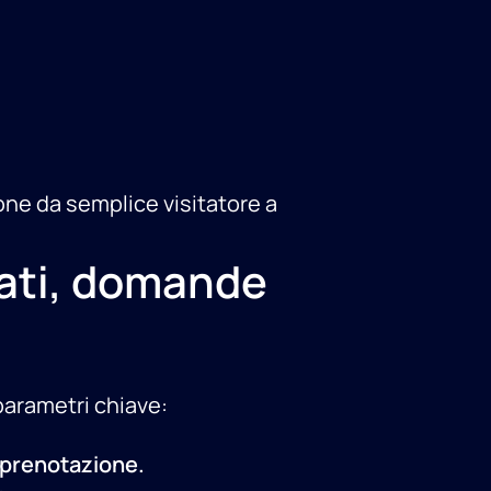
one da semplice visitatore a
rati, domande
 parametri chiave:
o prenotazione.